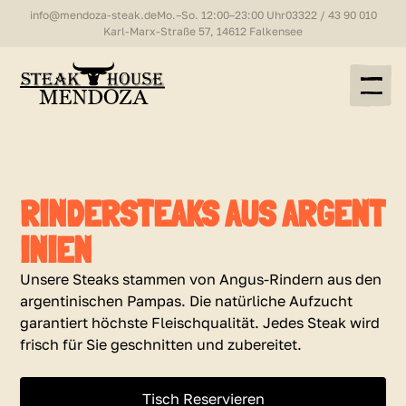
info@mendoza-steak.de
Mo.–So. 12:00–23:00 Uhr
03322 / 43 90 010
Karl-Marx-Straße 57, 14612 Falkensee
RINDERSTEAKS AUS ARGENT
INIEN
Unsere Steaks stammen von Angus-Rindern aus den
argentinischen Pampas. Die natürliche Aufzucht
garantiert höchste Fleischqualität. Jedes Steak wird
frisch für Sie geschnitten und zubereitet.
Tisch Reservieren